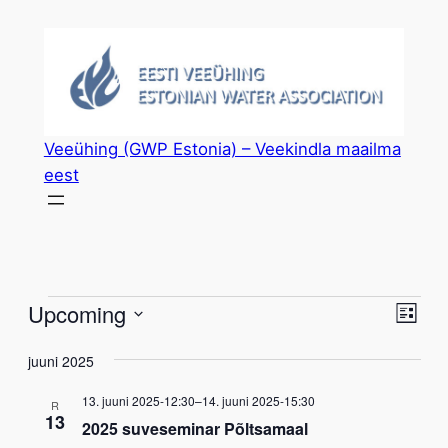
Veeühing (GWP Estonia) – Veekindla maailma
eest
Events
Vie
Eve
Upcoming
List
Vie
Select
Nav
Nav
juuni 2025
date.
13. juuni 2025-12:30
–
14. juuni 2025-15:30
R
13
2025 suveseminar Põltsamaal