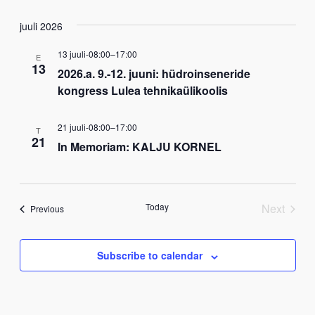
juuli 2026
13 juuli-08:00
–
17:00
E
13
2026.a. 9.-12. juuni: hüdroinseneride
kongress Lulea tehnikaülikoolis
21 juuli-08:00
–
17:00
T
21
In Memoriam: KALJU KORNEL
Today
Next
Events
Previous
Events
Subscribe to calendar