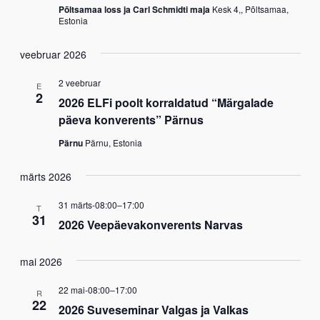
Põltsamaa loss ja Carl Schmidti maja
Kesk 4,, Põltsamaa,
Estonia
veebruar 2026
2 veebruar
E
2
2026 ELFi poolt korraldatud “Märgalade
päeva konverents” Pärnus
Pärnu
Pärnu, Estonia
märts 2026
31 märts-08:00
–
17:00
T
31
2026 Veepäevakonverents Narvas
mai 2026
22 mai-08:00
–
17:00
R
22
2026 Suveseminar Valgas ja Valkas