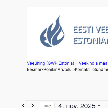
Veeühing (GWP Estonia) – Veekindla maa
Eesmärk
Põhikiri
Arutelu
Kontakt
Sündm
Events
4. nov. 2025
Today