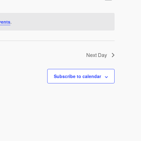
Views
Naviga
Navigat
vents
.
Next Day
Subscribe to calendar