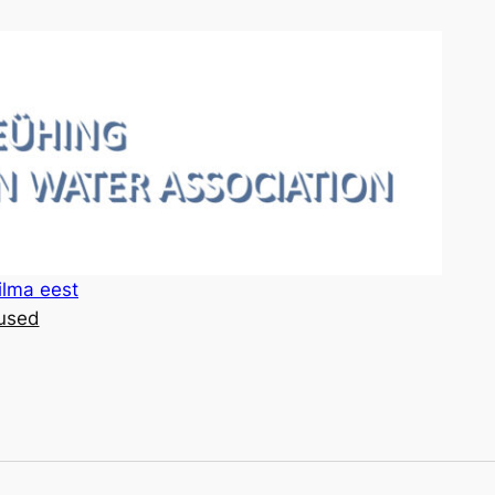
ilma eest
used