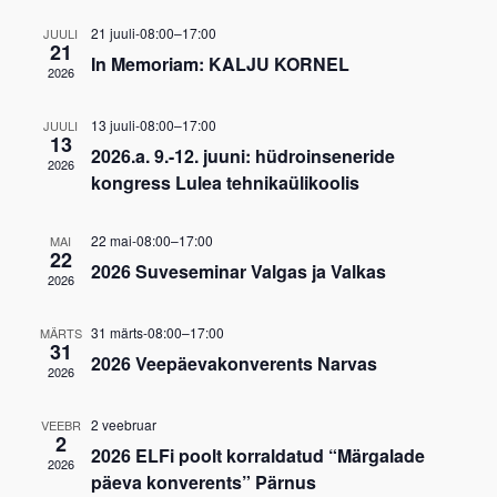
21 juuli-08:00
–
17:00
JUULI
21
In Memoriam: KALJU KORNEL
2026
13 juuli-08:00
–
17:00
JUULI
13
2026.a. 9.-12. juuni: hüdroinseneride
2026
kongress Lulea tehnikaülikoolis
22 mai-08:00
–
17:00
MAI
22
2026 Suveseminar Valgas ja Valkas
2026
31 märts-08:00
–
17:00
MÄRTS
31
2026 Veepäevakonverents Narvas
2026
2 veebruar
VEEBR
2
2026 ELFi poolt korraldatud “Märgalade
2026
päeva konverents” Pärnus