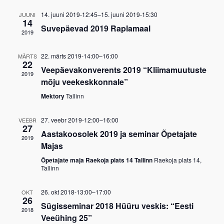
14. juuni 2019-12:45
–
15. juuni 2019-15:30
JUUNI
14
Suvepäevad 2019 Raplamaal
2019
22. märts 2019-14:00
–
16:00
MÄRTS
22
Veepäevakonverents 2019 “Kliimamuutuste
2019
mõju veekeskkonnale”
Mektory
Tallinn
27. veebr 2019-12:00
–
16:00
VEEBR
27
Aastakoosolek 2019 ja seminar Õpetajate
2019
Majas
Õpetajate maja Raekoja plats 14 Tallinn
Raekoja plats 14,
Tallinn
26. okt 2018-13:00
–
17:00
OKT
26
Sügisseminar 2018 Hüüru veskis: “Eesti
2018
Veeühing 25”