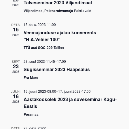
Talveseminar 2023 Viljandimaal
2023
Viljandimaa, Paistu rahvamaja
Paistu vald
15. dets. 2023-11:00
DETS.
15
Veemajanduse ajaloo konverents
2023
“H.A.Velner 100”
TTÜ aud SOC-209
Tallinn
23. sept 2023-11:45
–
17:00
SEPT
23
Sügisseminar 2023 Haapsalus
2023
Fra Mare
16. juuni 2023-08:00
–
17. juuni 2023-17:00
JUUNI
16
Aastakoosolek 2023 ja suveseminar Kagu-
2023
Eestis
Peramaa
28. dets. 2022
DETS.