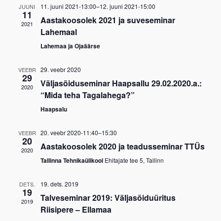
11. juuni 2021-13:00
–
12. juuni 2021-15:00
JUUNI
11
Aastakoosolek 2021 ja suveseminar
2021
Lahemaal
Lahemaa ja Ojaäärse
29. veebr 2020
VEEBR
29
Väljasõiduseminar Haapsallu 29.02.2020.a.:
2020
“Mida teha Tagalahega?”
Haapsalu
20. veebr 2020-11:40
–
15:30
VEEBR
20
Aastakoosolek 2020 ja teadusseminar TTÜs
2020
Tallinna Tehnikaülikool
Ehitajate tee 5, Tallinn
19. dets. 2019
DETS.
19
Talveseminar 2019: Väljasõiduüritus
2019
Riisipere – Ellamaa