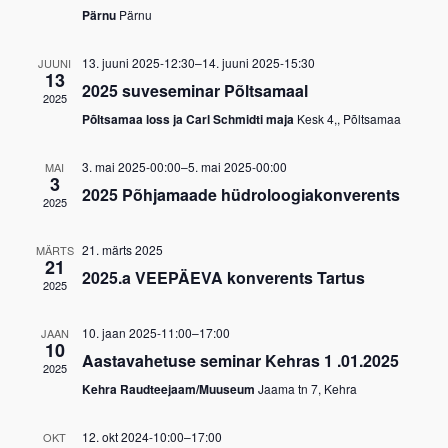
Pärnu
Pärnu
13. juuni 2025-12:30
–
14. juuni 2025-15:30
JUUNI
13
2025 suveseminar Põltsamaal
2025
Põltsamaa loss ja Carl Schmidti maja
Kesk 4,, Põltsamaa
3. mai 2025-00:00
–
5. mai 2025-00:00
MAI
3
2025 Põhjamaade hüdroloogiakonverents
2025
21. märts 2025
MÄRTS
21
2025.a VEEPÄEVA konverents Tartus
2025
10. jaan 2025-11:00
–
17:00
JAAN
10
Aastavahetuse seminar Kehras 1 .01.2025
2025
Kehra Raudteejaam/Muuseum
Jaama tn 7, Kehra
12. okt 2024-10:00
–
17:00
OKT