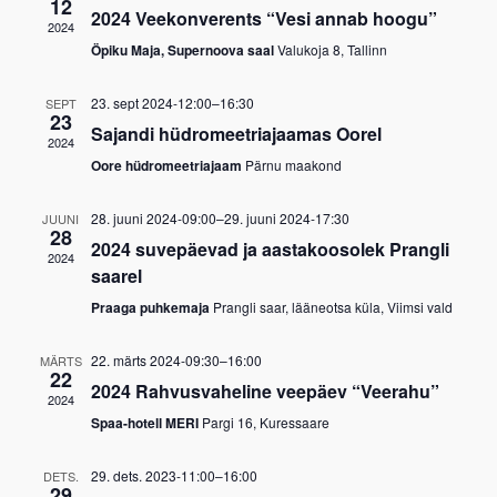
12
2024 Veekonverents “Vesi annab hoogu”
2024
Öpiku Maja, Supernoova saal
Valukoja 8, Tallinn
23. sept 2024-12:00
–
16:30
SEPT
23
Sajandi hüdromeetriajaamas Oorel
2024
Oore hüdromeetriajaam
Pärnu maakond
28. juuni 2024-09:00
–
29. juuni 2024-17:30
JUUNI
28
2024 suvepäevad ja aastakoosolek Prangli
2024
saarel
Praaga puhkemaja
Prangli saar, lääneotsa küla, Viimsi vald
22. märts 2024-09:30
–
16:00
MÄRTS
22
2024 Rahvusvaheline veepäev “Veerahu”
2024
Spaa-hotell MERI
Pargi 16, Kuressaare
29. dets. 2023-11:00
–
16:00
DETS.
29