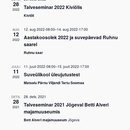
28
Talveseminar 2022 Kiviõlis
2022
Kiviõli
12. aug 2022-08:00
–
14. aug 2022-17:00
AUG
12
Aastakoosolek 2022 ja suvepäevad Ruhnu
2022
saarel
Ruhnu saar
11. juuli 2022-08:00
–
15. juuli 2022-17:00
JUULI
11
Suveülikool üleujutustest
2022
Matsalu Pärnu Viljandi Tartu Soomaa
28. dets. 2021
DETS.
28
Talveseminar 2021 Jõgeval Betti Alveri
2021
majamuuseumis
Bett Alveri majamuuseum
Jõgeva