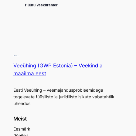
Hüüru Veskitrahter
Veeühing (GWP Estonia) – Veekindla
maailma eest
Eesti Veeühing – veemajandusprobleemidega
tegelevate füüsiliste ja juriidiliste isikute vabatahtlik
ühendus
Meist
Eesmärk
Põhikiri