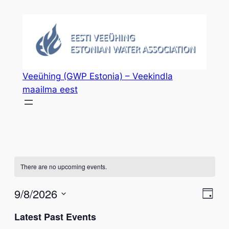
Veeühing (GWP Estonia) – Veekindla
maailma eest
There are no upcoming events.
Vie
Eve
9/8/2026
Day
Vie
Select
Nav
Latest Past Events
Nav
date.