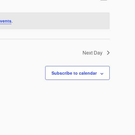
Views
Naviga
Navigat
vents
.
Next Day
Subscribe to calendar