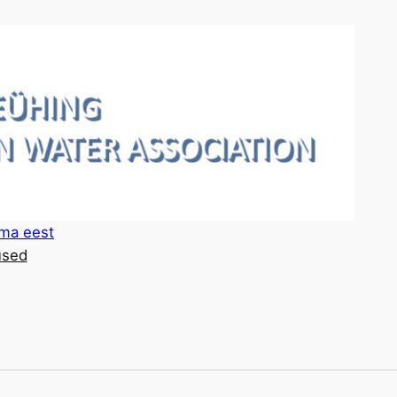
lma eest
sed