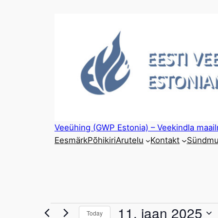
Veeühing (GWP Estonia) – Veekindla maai
Eesmärk
Põhikiri
Arutelu
Kontakt
Sündmu
11. jaan 2025
Events
Today