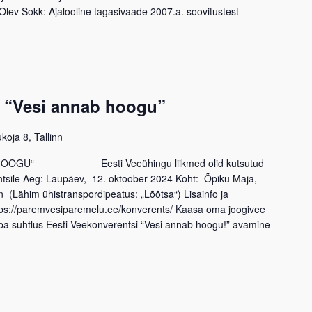
Olev Sokk: Ajalooline tagasivaade 2007.a. soovitustest
 “Vesi annab hoogu”
koja 8, Tallinn
HOOGU“ Eesti Veeühingu liikmed olid kutsutud
ntsile Aeg: Laupäev, 12. oktoober 2024 Koht: Õpiku Maja,
n (Lähim ühistranspordipeatus: „Lõõtsa“) Lisainfo ja
ttps://paremvesiparemelu.ee/konverents/ Kaasa oma joogivee
ba suhtlus Eesti Veekonverentsi “Vesi annab hoogu!” avamine