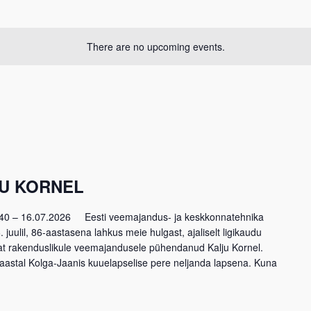
There are no upcoming events.
JU KORNEL
940 – 16.07.2026 Eesti veemajandus- ja keskkonnatehnika
 juulil, 86-aastasena lahkus meie hulgast, ajaliselt ligikaudu
tat rakenduslikule veemajandusele pühendanud Kalju Kornel.
. aastal Kolga-Jaanis kuuelapselise pere neljanda lapsena. Kuna