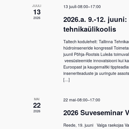
JUULI
13 juuli-08:00
–
17:00
13
2026.a. 9.-12. juun
2026
tehnikaülikoolis
Taltech kodulehelt: Tallinna Tehnik
hüdroinseneride kongressil Toimetas
juunil Põhja-Rootsis Luleås toimuval
veesüsteemide innovatsiooni kui ka
Euroopast ja kaugemaltki tippteadl
inseneriteaduste ja uuringute asso
[…]
MAI
22 mai-08:00
–
17:00
22
2026 Suveseminar V
2026
Reede, 19. juuni Valga raekojas V