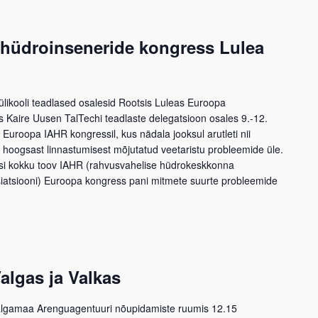
i: hüdroinseneride kongress Lulea
aülikooli teadlased osalesid Rootsis Luleas Euroopa
 Kaire Uusen TalTechi teadlaste delegatsioon osales 9.-12.
 Euroopa IAHR kongressil, kus nädala jooksul arutleti nii
 hoogsast linnastumisest mõjutatud veetaristu probleemide üle.
asi kokku toov IAHR (rahvusvahelise hüdrokeskkonna
tsiatsiooni) Euroopa kongress pani mitmete suurte probleemide
algas ja Valkas
algamaa Arenguagentuuri nõupidamiste ruumis 12.15