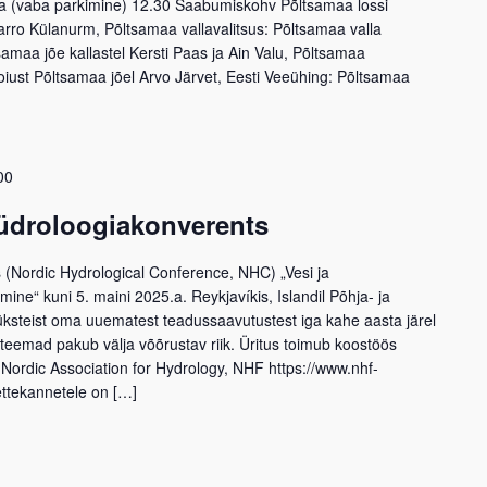
na (vaba parkimine) 12.30 Saabumiskohv Põltsamaa lossi
rro Külanurm, Põltsamaa vallavalitsus: Põltsamaa valla
samaa jõe kallastel Kersti Paas ja Ain Valu, Põltsamaa
oiust Põltsamaa jõel Arvo Järvet, Eesti Veeühing: Põltsamaa
00
üdroloogiakonverents
(Nordic Hydrological Conference, NHC) „Vesi ja
ne“ kuni 5. maini 2025.a. Reykjavíkis, Islandil Põhja- ja
üksteist oma uuematest teadussaavutustest iga kahe aasta järel
d teemad pakub välja võõrustav riik. Üritus toimub koostöös
rdic Association for Hydrology, NHF https://www.nhf-
ettekannetele on […]