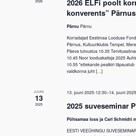
2026 ELFi poolt ko
2026
konverents” Pärnus
Pärnu
Pärnu
Korradajad Eestimaa Looduse Fond,
Pärnus, Kultuuriklubis Tempel, Mere
Päeva tutvustus 10.35 Tervitussõnad
10.45 Noor looduskaitsja 2025 Auh
10.55 *ettekande pealkiri täpsustub 
valdkonna juht […]
JUUNI
13. juuni 2025-12:30
–
14. juuni 202
13
2025 suveseminar P
2025
Põltsamaa loss ja Carl Schmidti 
EESTI VEEÜHINGU SUVESEMINAR 2