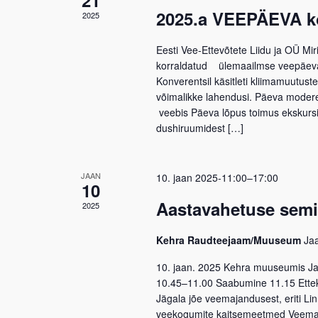
21
2025.a VEEPÄEVA ko
2025
Eesti Vee-Ettevõtete Liidu ja OÜ M
korraldatud ülemaailmse veepäeva k
Konverentsil käsitleti kliimamuutust
võimalikke lahendusi. Päeva moderee
veebis Päeva lõpus toimus ekskursi
dushiruumidest […]
JAAN
10. jaan 2025-11:00
–
17:00
10
Aastavahetuse semi
2025
Kehra Raudteejaam/Muuseum
Ja
10. jaan. 2025 Kehra muuseumis J
10.45–11.00 Saabumine 11.15 Ette
Jägala jõe veemajandusest, eriti L
veekogumite kaitsemeetmed Veemaj