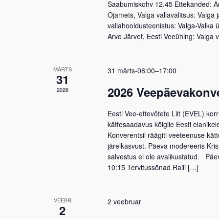
Saabumiskohv 12.45 Ettekanded: An
Ojamets, Valga vallavalitsus: Valga 
vallahooldusteenistus: Valga-Valka 
Arvo Järvet, Eesti Veeühing: Valga 
MÄRTS
31 märts-08:00
–
17:00
31
2026 Veepäevakonve
2026
Eesti Vee-ettevõtete Liit (EVEL) k
kättesaadavus kõigile Eesti elanike
Konverentsil räägiti veeteenuse kätt
järelkasvust. Päeva modereeris Krist
salvestus ei ole avalikustatud. Pä
10:15 Tervitussõnad Raili […]
VEEBR
2 veebruar
2