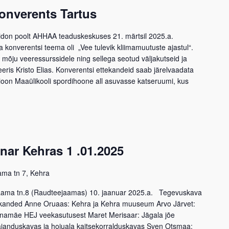
nverents Tartus
iridon poolt AHHAA teaduskeskuses 21. märtsil 2025.a.
onverentsi teema oli „Vee tulevik kliimamuutuste ajastul“.
e mõju veeressurssidele ning sellega seotud väljakutseid ja
ris Kristo Elias. Konverentsi ettekandeid saab järelvaadata
oon Maaülikooli spordihoone all asuvasse katseruumi, kus
nar Kehras 1 .01.2025
ama tn 7, Kehra
aama tn.8 (Raudteejaamas) 10. jaanuar 2025.a. Tegevuskava
kanded Anne Oruaas: Kehra ja Kehra muuseum Arvo Järvet:
innamäe HEJ veekasutusest Maret Merisaar: Jägala jõe
anduskavas ja hoiuala kaitsekorralduskavas Sven Otsmaa: