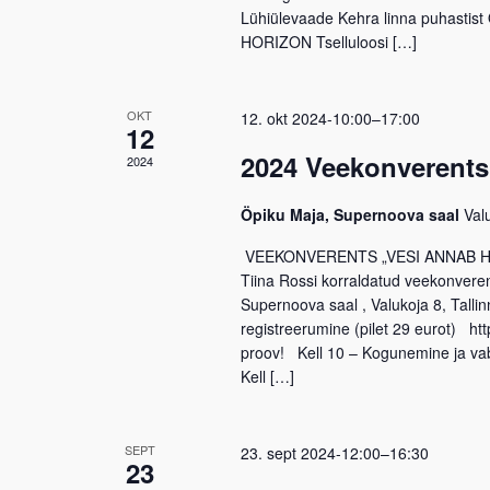
Lühiülevaade Kehra linna puhastist 
HORIZON Tselluloosi […]
OKT
12. okt 2024-10:00
–
17:00
12
2024 Veekonverents
2024
Öpiku Maja, Supernoova saal
Valu
VEEKONVERENTS „VESI ANNAB 
Tiina Rossi korraldatud veekonvere
Supernoova saal , Valukoja 8, Tallin
registreerumine (pilet 29 eurot) h
proov! Kell 10 – Kogunemine ja va
Kell […]
SEPT
23. sept 2024-12:00
–
16:30
23