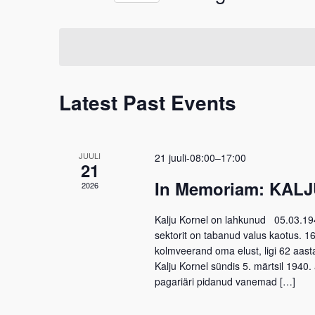
Select
date.
Latest Past Events
JUULI
21 juuli-08:00
–
17:00
21
In Memoriam: KAL
2026
Kalju Kornel on lahkunud 05.03.1
sektorit on tabanud valus kaotus. 16.
kolmveerand oma elust, ligi 62 aas
Kalju Kornel sündis 5. märtsil 1940
pagariäri pidanud vanemad […]