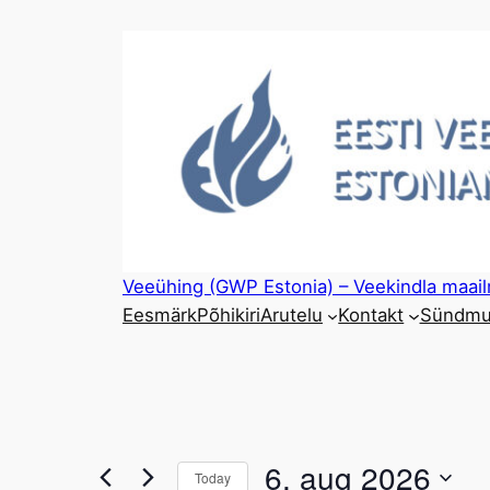
Veeühing (GWP Estonia) – Veekindla maai
Eesmärk
Põhikiri
Arutelu
Kontakt
Sündmu
6. aug 2026
Today