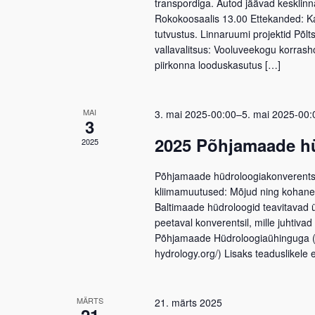
transpordiga. Autod jäävad kesklin
Rokokoosaalis 13.00 Ettekanded: Ka
tutvustus. Linnaruumi projektid Põlt
vallavalitsus: Vooluveekogu korrash
piirkonna looduskasutus […]
MAI
3. mai 2025-00:00
–
5. mai 2025-00:
3
2025 Põhjamaade h
2025
Põhjamaade hüdroloogiakonverents 
kliimamuutused: Mõjud ning kohanemi
Baltimaade hüdroloogid teavitavad 
peetaval konverentsil, mille juhtiva
Põhjamaade Hüdroloogiaühinguga (No
hydrology.org/) Lisaks teaduslikele 
MÄRTS
21. märts 2025