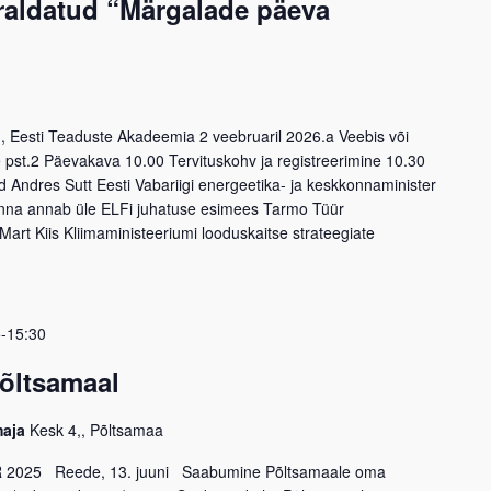
rraldatud “Märgalade päeva
 Eesti Teaduste Akadeemia 2 veebruaril 2026.a Veebis või
 pst.2 Päevakava 10.00 Tervituskohv ja registreerimine 10.30
 Andres Sutt Eesti Vabariigi energeetika- ja keskkonnaminister
inna annab üle ELFi juhatuse esimees Tarmo Tüür
Mart Kiis Kliimaministeeriumi looduskaitse strateegiate
5-15:30
õltsamaal
maja
Kesk 4,, Põltsamaa
025 Reede, 13. juuni Saabumine Põltsamaale oma