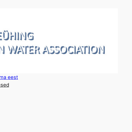
lma eest
sed