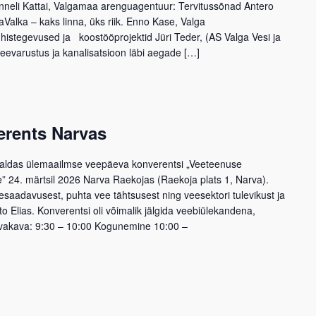
neli Kattai, Valgamaa arenguagentuur: Tervitussõnad Antero
jaValka – kaks linna, üks riik. Enno Kase, Valga
ühistegevused ja koostööprojektid Jüri Teder, (AS Valga Vesi ja
veevarustus ja kanalisatsioon läbi aegade […]
rents Narvas
orraldas ülemaailmse veepäeva konverentsi „Veeteenuse
le” 24. märtsil 2026 Narva Raekojas (Raekoja plats 1, Narva).
esaadavusest, puhta vee tähtsusest ning veesektori tulevikust ja
o Elias. Konverentsi oli võimalik jälgida veebiülekandena,
evakava: 9:30 – 10:00 Kogunemine 10:00 –